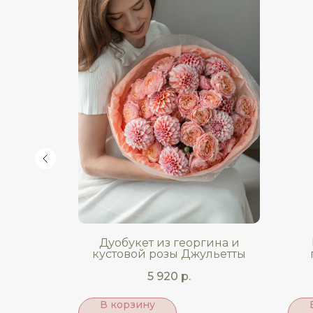
кового
Дуобукет из георгина и
овой
кустовой розы Джульетты
.
5 920
р.
В корзину