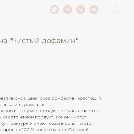
на "Чистый дофамин"
овая пионовидная роза бомбастик, краспедия,
с, эвкалипт, ромашки
евно в нашу мастерскую поступают цветы с
к как это живой продукт, все они могут
нку и фактуре и имеют сезонность. По этой
тировать 100 % копию букета. Со своей