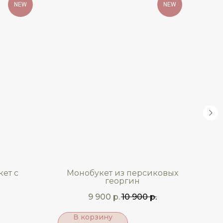
NEW
NEW
ет с
Монобукет из персиковых
Сб
георгин
9 900
р.
10 900
р.
В корзину