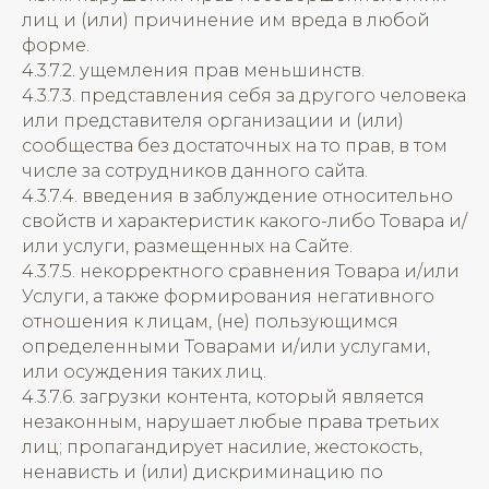
лиц и (или) причинение им вреда в любой
форме.
4.3.7.2. ущемления прав меньшинств.
4.3.7.3. представления себя за другого человека
или представителя организации и (или)
сообщества без достаточных на то прав, в том
числе за сотрудников данного сайта.
4.3.7.4. введения в заблуждение относительно
свойств и характеристик какого-либо Товара и/
или услуги, размещенных на Сайте.
4.3.7.5. некорректного сравнения Товара и/или
Услуги, а также формирования негативного
отношения к лицам, (не) пользующимся
определенными Товарами и/или услугами,
или осуждения таких лиц.
4.3.7.6. загрузки контента, который является
незаконным, нарушает любые права третьих
лиц; пропагандирует насилие, жестокость,
ненависть и (или) дискриминацию по