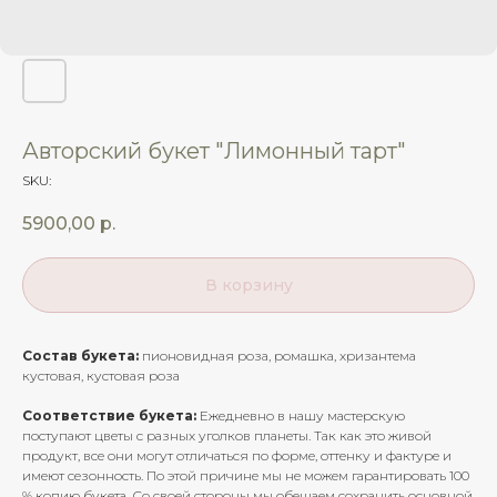
Авторский букет "Лимонный тарт"
SKU:
5900,00
р.
В корзину
Состав букета:
пионовидная роза, ромашка, хризантема
кустовая, кустовая роза
Соответствие букета:
Ежедневно в нашу мастерскую
поступают цветы с разных уголков планеты. Так как это живой
продукт, все они могут отличаться по форме, оттенку и фактуре и
имеют сезонность. По этой причине мы не можем гарантировать 100
% копию букета. Со своей стороны мы обещаем сохранить основной