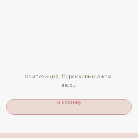
Композиция "Персиковый джем"
Д
11 850
р.
В корзину