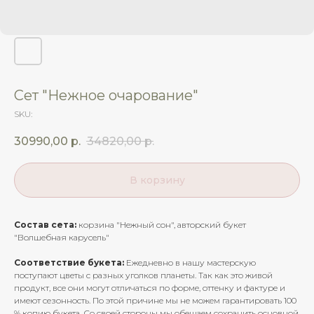
Сет "Нежное очарование"
SKU:
30990,00
р.
34820,00
р.
В корзину
Состав сета:
корзина "Нежный сон", авторский букет
"Волшебная карусель"
Соответствие букета:
Ежедневно в нашу мастерскую
поступают цветы с разных уголков планеты. Так как это живой
продукт, все они могут отличаться по форме, оттенку и фактуре и
имеют сезонность. По этой причине мы не можем гарантировать 100
% копию букета. Со своей стороны мы обещаем сохранить основной