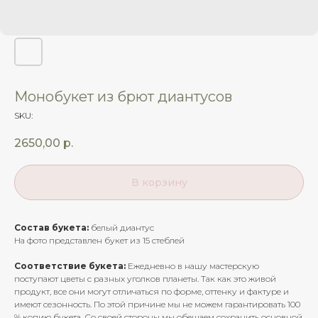
Монобукет из брют диантусов
SKU:
2650,00
р.
В корзину
Состав букета:
белый диантус
На фото представлен букет из 15 стеблей
Соответствие букета:
Ежедневно в нашу мастерскую
поступают цветы с разных уголков планеты. Так как это живой
продукт, все они могут отличаться по форме, оттенку и фактуре и
имеют сезонность. По этой причине мы не можем гарантировать 100
% копию букета. Со своей стороны мы обещаем сохранить основной