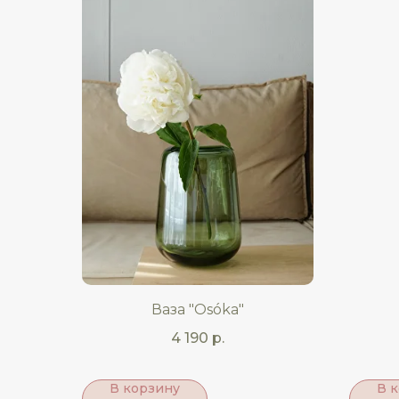
Ваза "Osóka"
4 190
р.
В корзину
В 