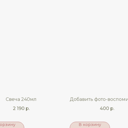
Свеча 240мл
Добавить фото-воспом
2 190
р.
400
р.
корзину
В корзину