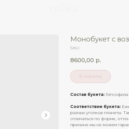
Монобукет с во
SKU:
8600,00
р.
В корзину
Состав букета:
Гипсофила
Соответствие букета:
Еже
разных уголков планеты. Та
отличаться по форме, отте
причине мы не можем гаран