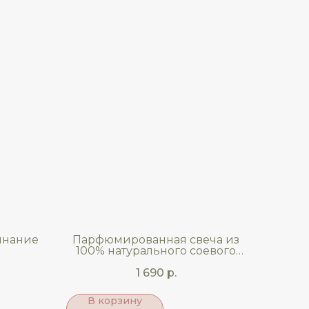
инание
Парфюмированная свеча из
100% натурального соевого
воска
1 690
р.
В корзину