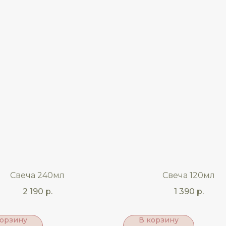
Свеча 240мл
Свеча 120мл
2 190
р.
1 390
р.
корзину
В корзину