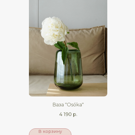
Ваза "Osóka"
4 190
р.
В корзину