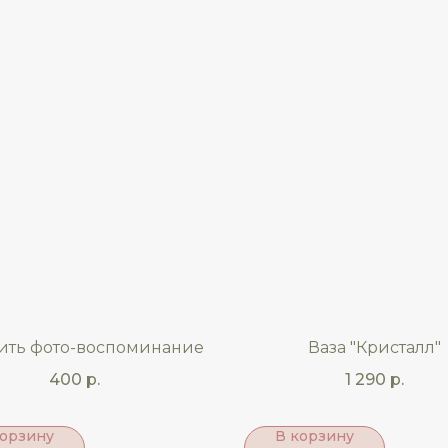
ить фото-воспоминание
Ваза "Кристалл"
400
р.
1 290
р.
корзину
В корзину