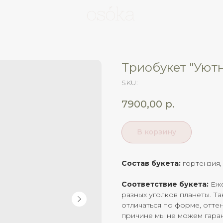
Триобукет "Уют
SKU:
7900,00
р.
В корзину
Состав букета:
гортензия,
Соответствие букета:
Еже
разных уголков планеты. Та
отличаться по форме, отте
причине мы не можем гаран