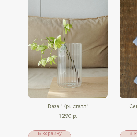
Ваза "Кристалл"
Се
1 290
р.
В корзину
В 