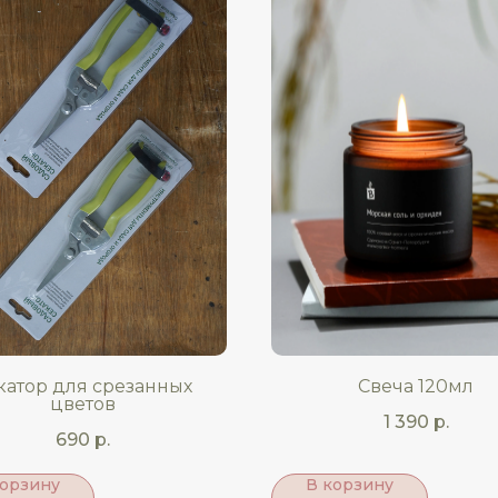
катор для срезанных
Свеча 120мл
цветов
1 390
р.
690
р.
корзину
В корзину