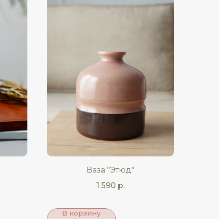
Ваза "Этюд"
1 590
р.
В корзину